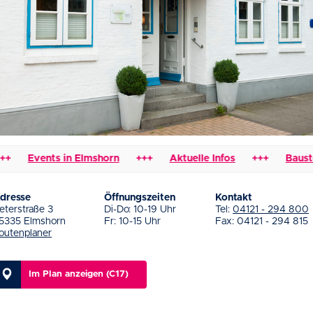
Events in Elmshorn
+++
Aktuelle Infos
+++
Baustelle
dresse
Öffnungszeiten
Kontakt
eterstraße 3
Di-Do: 10-19 Uhr
Tel:
04121 - 294 800
5335 Elmshorn
Fr: 10-15 Uhr
Fax: 04121 - 294 815
outenplaner
Im Plan anzeigen (C17)