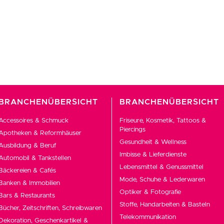
BRANCHENÜBERSICHT
BRANCHENÜBERSICHT
Accessoires & Schmuck
Friseure, Kosmetik, Tattoos &
Piercings
Apotheken & Reformhäuser
Gesundheit & Wellness
Ausbildung & Beruf
Imbisse & Lieferdienste
Automobil & Tankstellen
Lebensmittel & Genussmittel
Bäckereien & Cafés
Mode, Schuhe & Lederwaren
Banken & Immobilien
Optiker & Fotografie
Bars & Restaurants
Stoffe, Handarbeiten & Basteln
Bücher, Zeitschriften, Schreibwaren
Telekommunikation
Dekoration, Geschenkartikel &