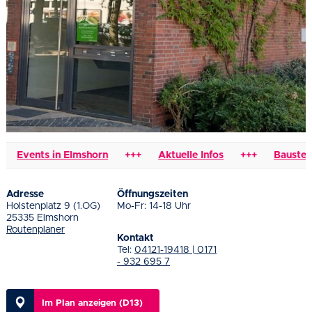
Events in Elmshorn
+++
Aktuelle Infos
+++
Baustellen
Adresse
Öffnungszeiten
Holstenplatz 9 (1.OG)
Mo-Fr: 14-18 Uhr
25335 Elmshorn
Routenplaner
Kontakt
Tel:
04121-19418 | 0171
- 932 695 7
Im Plan anzeigen (D13)