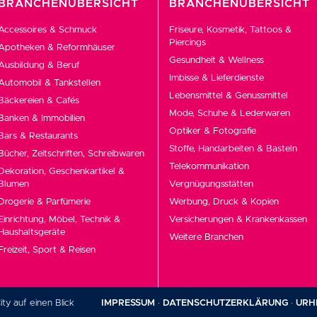
BRANCHENÜBERSICHT
BRANCHENÜBERSICHT
Accessoires & Schmuck
Friseure, Kosmetik, Tattoos &
Piercings
Apotheken & Reformhäuser
Gesundheit & Wellness
Ausbildung & Beruf
Imbisse & Lieferdienste
Automobil & Tankstellen
Lebensmittel & Genussmittel
Bäckereien & Cafés
Mode, Schuhe & Lederwaren
Banken & Immobilien
Optiker & Fotografie
Bars & Restaurants
Stoffe, Handarbeiten & Basteln
Bücher, Zeitschriften, Schreibwaren
Telekommunikation
Dekoration, Geschenkartikel &
Blumen
Vergnügungsstätten
Drogerie & Parfümerie
Werbung, Druck & Kopien
Einrichtung, Möbel, Technik &
Versicherungen & Krankenkassen
Haushaltsgeräte
Weitere Branchen
Freizeit, Sport & Reisen
ity auf einen Blick
·
IMPRESSUM
·
DATENSCHUTZERKLÄRUNG
·
URH