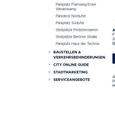
Parkplatz Flamweg/Ecke
Wedenkamp
Parkdeck Nordufer
Parkplatz Südufer
Stellplätze Probstendamm
A
F
Stellplätze Berliner Straße
2
R
Parkplatz Haus der Technik
BAUSTELLEN &
VERKEHRSBEHINDERUNGEN
CITY ONLINE GUIDE
STADTMARKETING
A
SERVICEANGEBOTE
P
M