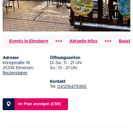
Events in Elmshorn
+++
Aktuelle Infos
+++
Baustelle
Adresse
Öffnungszeiten
Königstraße 16
Di.-Sa.: 11 - 21 Uhr
25335 Elmshorn
So.: 13 - 21 Uhr
Routenplaner
Kontakt
Tel:
041216479390
Im Plan anzeigen (C59)