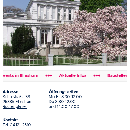
nts in Elmshorn
+++
Aktuelle Infos
+++
Baustellen & V
Adresse
Öffnungszeiten
Schulstraße 36
Mo-Fr 8.30-12.00
25335 Elmshorn
Do 8.30-12.00
Routenplaner
und 14.00-17.00
Kontakt
Tel:
04121-2310