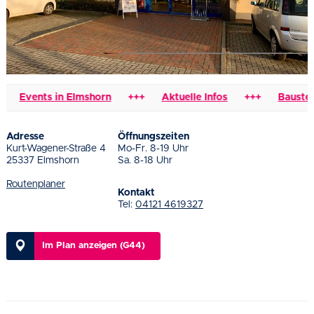
Events in Elmshorn
+++
Aktuelle Infos
+++
Baustellen
Adresse
Öffnungszeiten
Kurt-Wagener-Straße 4
Mo-Fr. 8-19 Uhr
25337 Elmshorn
Sa. 8-18 Uhr
Routenplaner
Kontakt
Tel:
04121 4619327
Im Plan anzeigen (G44)