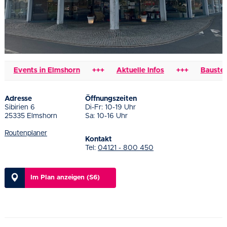
Events in Elmshorn
+++
Aktuelle Infos
+++
Baustellen
Adresse
Öffnungszeiten
Sibirien 6
Di-Fr: 10-19 Uhr
25335 Elmshorn
Sa: 10-16 Uhr
Routenplaner
Kontakt
Tel:
04121 - 800 450
Im Plan anzeigen (S6)