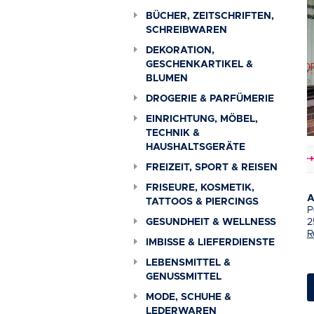
BÜCHER, ZEITSCHRIFTEN,
SCHREIBWAREN
DEKORATION,
GESCHENKARTIKEL &
BLUMEN
DROGERIE & PARFÜMERIE
EINRICHTUNG, MÖBEL,
TECHNIK &
HAUSHALTSGERÄTE
Baustellen & Verkehrsbehinderungen
+++
FREIZEIT, SPORT & REISEN
FRISEURE, KOSMETIK,
A
TATTOOS & PIERCINGS
P
2
GESUNDHEIT & WELLNESS
R
IMBISSE & LIEFERDIENSTE
LEBENSMITTEL &
GENUSSMITTEL
MODE, SCHUHE &
LEDERWAREN