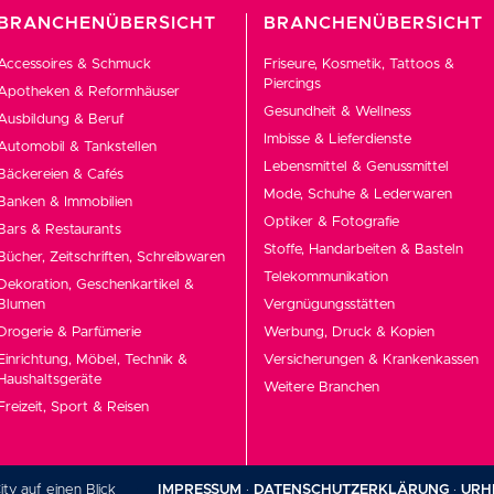
BRANCHENÜBERSICHT
BRANCHENÜBERSICHT
Accessoires & Schmuck
Friseure, Kosmetik, Tattoos &
Piercings
Apotheken & Reformhäuser
Gesundheit & Wellness
Ausbildung & Beruf
Imbisse & Lieferdienste
Automobil & Tankstellen
Lebensmittel & Genussmittel
Bäckereien & Cafés
Mode, Schuhe & Lederwaren
Banken & Immobilien
Optiker & Fotografie
Bars & Restaurants
Stoffe, Handarbeiten & Basteln
Bücher, Zeitschriften, Schreibwaren
Telekommunikation
Dekoration, Geschenkartikel &
Blumen
Vergnügungsstätten
Drogerie & Parfümerie
Werbung, Druck & Kopien
Einrichtung, Möbel, Technik &
Versicherungen & Krankenkassen
Haushaltsgeräte
Weitere Branchen
Freizeit, Sport & Reisen
ity auf einen Blick
·
IMPRESSUM
·
DATENSCHUTZERKLÄRUNG
·
URH