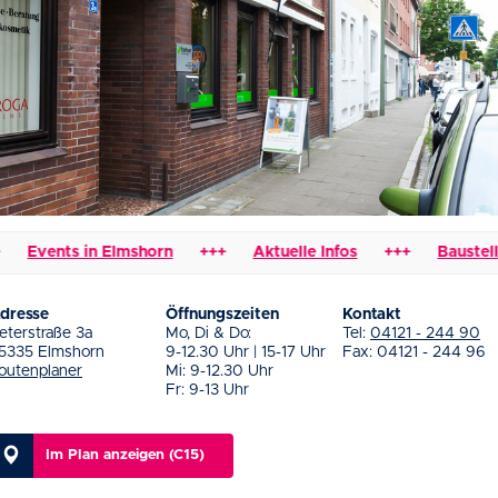
Events in Elmshorn
+++
Aktuelle Infos
+++
Baustellen
dresse
Öffnungszeiten
Kontakt
eterstraße 3a
Mo, Di & Do:
Tel:
04121 - 244 90
5335 Elmshorn
9-12.30 Uhr | 15-17 Uhr
Fax: 04121 - 244 96
outenplaner
Mi: 9-12.30 Uhr
Fr: 9-13 Uhr
Im Plan anzeigen (C15)