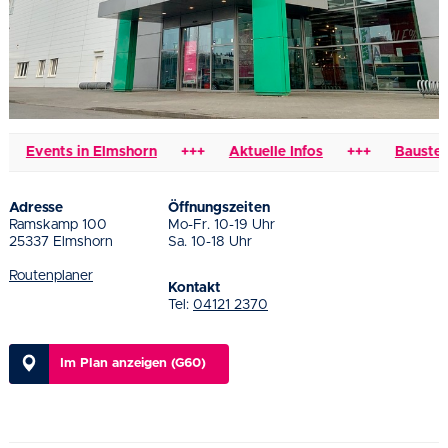
Events in Elmshorn
+++
Aktuelle Infos
+++
Baustellen
Adresse
Öffnungszeiten
Ramskamp 100
Mo-Fr. 10-19 Uhr
25337 Elmshorn
Sa. 10-18 Uhr
Routenplaner
Kontakt
Tel:
04121 2370
Im Plan anzeigen (G60)