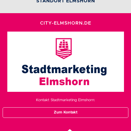
STANDORT ELMSHORN
CITY-ELMSHORN.DE
Kontakt Stadtmarketing Elmshorn:
Zum Kontakt