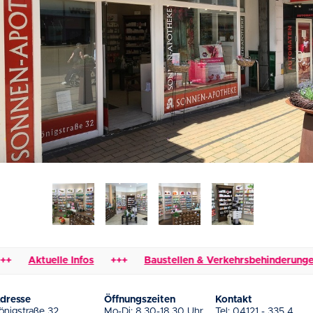
Aktuelle Infos
+++
Baustellen & Verkehrsbehinderungen
dresse
Öffnungszeiten
Kontakt
önigstraße 32
Mo-Di: 8.30-18.30 Uhr
Tel:
04121 - 335 4