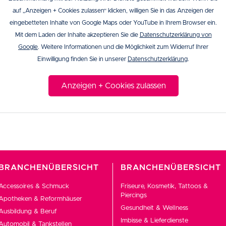
auf „Anzeigen + Cookies zulassen“ klicken, willigen Sie in das Anzeigen der
eingebetteten Inhalte von Google Maps oder YouTube in Ihrem Browser ein.
Mit dem Laden der Inhalte akzeptieren Sie die
Datenschutzerklärung von
Google
. Weitere Informationen und die Möglichkeit zum Widerruf Ihrer
Einwilligung finden Sie in unserer
Datenschutzerklärung
.
Anzeigen + Cookies zulassen
BRANCHENÜBERSICHT
BRANCHENÜBERSICHT
Accessoires & Schmuck
Friseure, Kosmetik, Tattoos &
Piercings
Apotheken & Reformhäuser
Gesundheit & Wellness
Ausbildung & Beruf
Imbisse & Lieferdienste
Automobil & Tankstellen