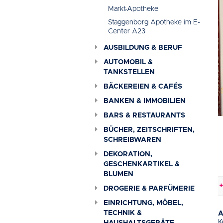
Markt-Apotheke
Staggenborg Apotheke im E-
Center A23
AUSBILDUNG & BERUF
AUTOMOBIL &
TANKSTELLEN
BÄCKEREIEN & CAFÉS
BANKEN & IMMOBILIEN
BARS & RESTAURANTS
BÜCHER, ZEITSCHRIFTEN,
SCHREIBWAREN
DEKORATION,
GESCHENKARTIKEL &
BLUMEN
n & Verkehrsbehinderungen
+++
Events in Elmshorn
+++
DROGERIE & PARFÜMERIE
EINRICHTUNG, MÖBEL,
TECHNIK &
A
K