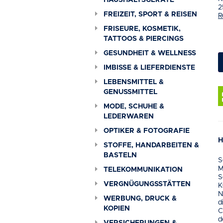
HAUSHALTSGERÄTE
2
FREIZEIT, SPORT & REISEN
R
FRISEURE, KOSMETIK,
TATTOOS & PIERCINGS
GESUNDHEIT & WELLNESS
IMBISSE & LIEFERDIENSTE
LEBENSMITTEL &
GENUSSMITTEL
MODE, SCHUHE &
LEDERWAREN
OPTIKER & FOTOGRAFIE
H
STOFFE, HANDARBEITEN &
BASTELN
S
M
TELEKOMMUNIKATION
S
VERGNÜGUNGSSTÄTTEN
K
N
WERBUNG, DRUCK &
d
KOPIEN
C
d