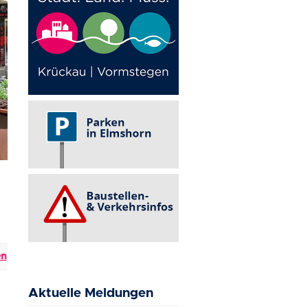
+++
Events in Elmshorn
+++
Aktuelle Infos
+++
Baus
Aktuelle Meldungen