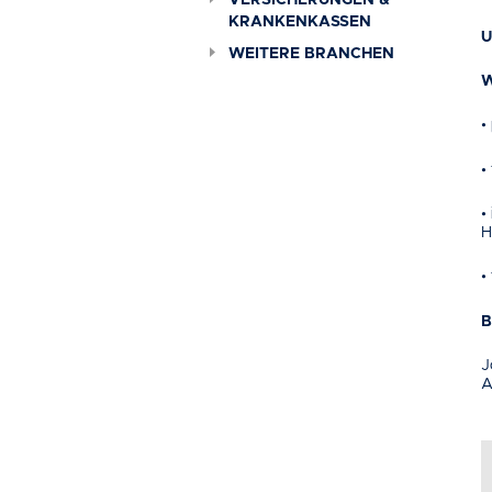
VERSICHERUNGEN &
KRANKENKASSEN
U
WEITERE BRANCHEN
W
•
•
•
H
•
B
J
A