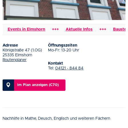
Events in Elmshorn
+++
Aktuelle Infos
+++
Baustellen
Adresse
Öffnungszeiten
Königstraße 47 (1.OG)
Mo-Fr: 13-20 Uhr
25335 Elmshorn
Routenplaner
Kontakt
Tel:
04121 - 844 84
Im Plan anzeigen (C70)
Nachhilfe in Mathe, Deusch, Englisch und weiteren Fächern