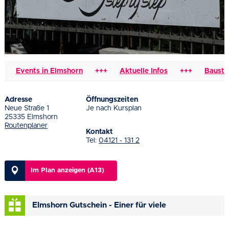
Events in Elmshorn
+++
Aktuelle Infos
+++
Baustelle
Adresse
Öffnungszeiten
Neue Straße 1
Je nach Kursplan
25335 Elmshorn
Routenplaner
Kontakt
Tel:
04121 - 131 2
Im Plan anzeigen (A13)
Elmshorn Gutschein - Einer für viele