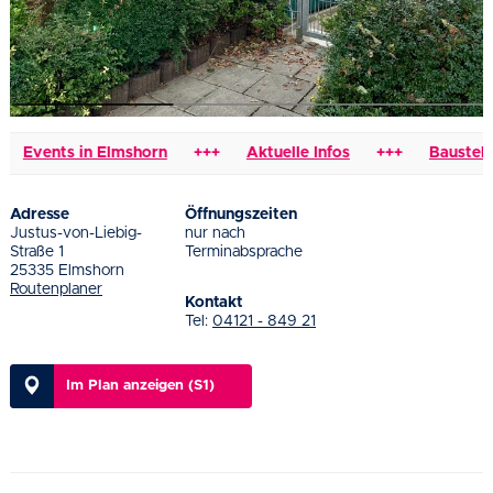
Events in Elmshorn
+++
Aktuelle Infos
+++
Baustellen 
Adresse
Öffnungszeiten
Justus-von-Liebig-
nur nach
Straße 1
Terminabsprache
25335 Elmshorn
Routenplaner
Kontakt
Tel:
04121 - 849 21
Im Plan anzeigen (S1)