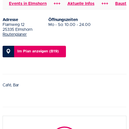
Events in Elmshorn
+++
Aktuelle Infos
+++
Baustelle
Adresse
Öffnungszeiten
Flamweg 12
Mo - So: 10.00 - 24.00
25335 Elmshorn
Routenplaner
Im Plan anzeigen (B19)
Café, Bar