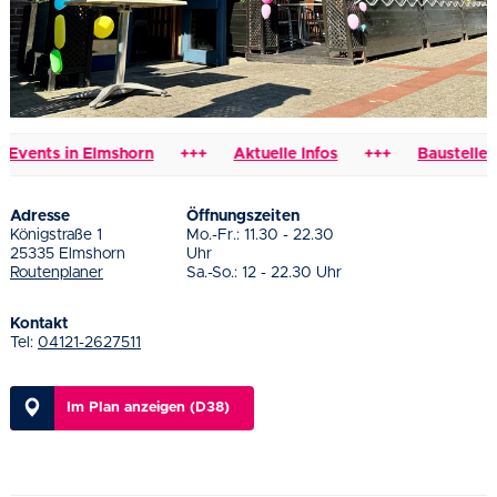
vents in Elmshorn
+++
Aktuelle Infos
+++
Baustellen &
Adresse
Öffnungszeiten
Königstraße 1
Mo.-Fr.: 11.30 - 22.30
25335 Elmshorn
Uhr
Routenplaner
Sa.-So.: 12 - 22.30 Uhr
Kontakt
Tel:
04121-2627511
Im Plan anzeigen (D38)