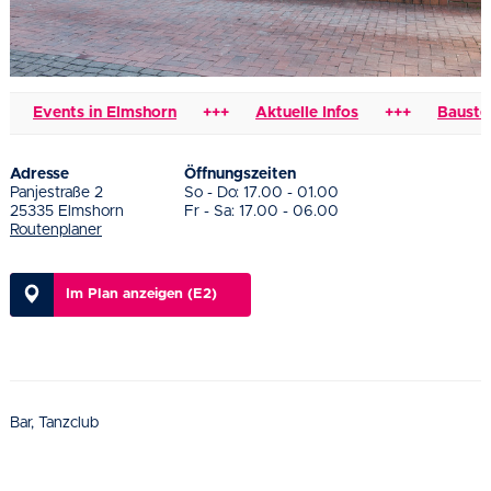
Events in Elmshorn
+++
Aktuelle Infos
+++
Baustelle
Adresse
Öffnungszeiten
Panjestraße 2
So - Do: 17.00 - 01.00
25335 Elmshorn
Fr - Sa: 17.00 - 06.00
Routenplaner
Im Plan anzeigen (E2)
Bar, Tanzclub