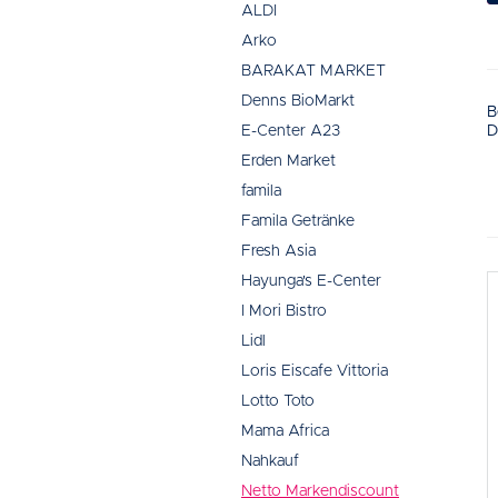
ALDI
Arko
BARAKAT MARKET
Denns BioMarkt
B
D
E-Center A23
Erden Market
famila
Famila Getränke
Fresh Asia
Hayunga's E-Center
I Mori Bistro
Lidl
Loris Eiscafe Vittoria
Lotto Toto
Mama Africa
Nahkauf
Netto Markendiscount