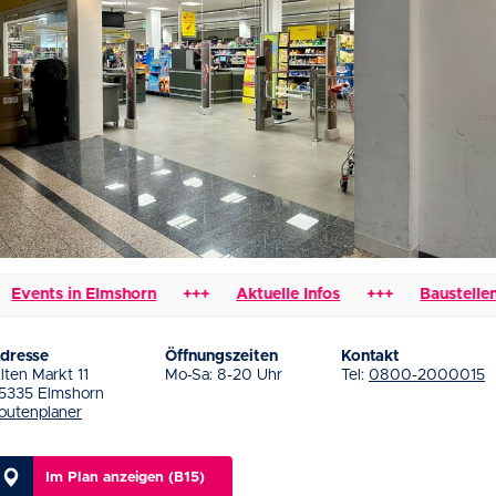
ents in Elmshorn
+++
Aktuelle Infos
+++
Baustellen & 
dresse
Öffnungszeiten
Kontakt
lten Markt 11
Mo-Sa: 8-20 Uhr
Tel:
0800-2000015
5335 Elmshorn
outenplaner
Im Plan anzeigen (B15)