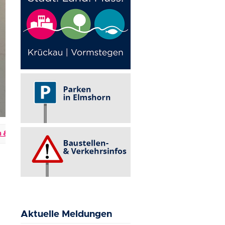
Verkehrsbehinderungen
+++
Events in Elmshorn
+++
Ak
Aktuelle Meldungen