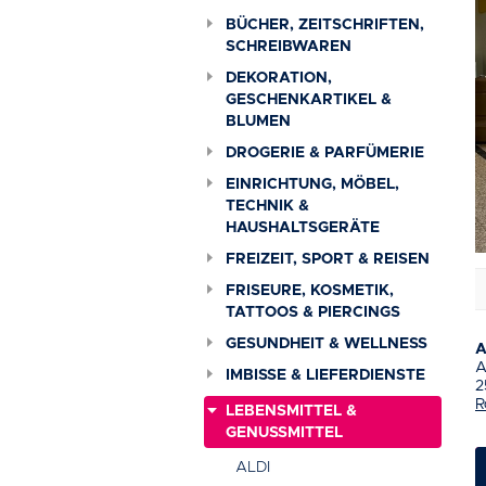
BÜCHER, ZEITSCHRIFTEN,
SCHREIBWAREN
DEKORATION,
GESCHENKARTIKEL &
BLUMEN
DROGERIE & PARFÜMERIE
EINRICHTUNG, MÖBEL,
TECHNIK &
HAUSHALTSGERÄTE
FREIZEIT, SPORT & REISEN
Baustellen & Verkehrsbehinderungen
+++
Ev
FRISEURE, KOSMETIK,
TATTOOS & PIERCINGS
GESUNDHEIT & WELLNESS
A
A
IMBISSE & LIEFERDIENSTE
2
R
LEBENSMITTEL &
GENUSSMITTEL
ALDI