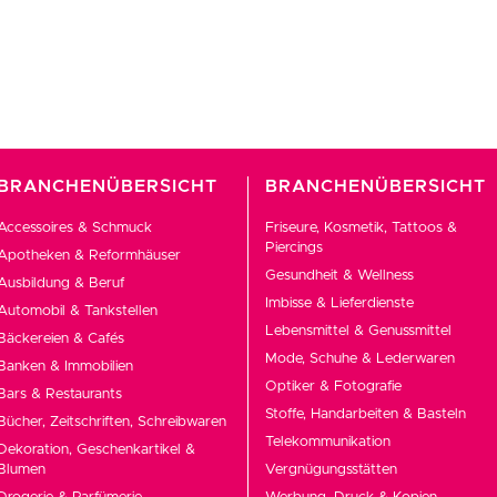
BRANCHENÜBERSICHT
BRANCHENÜBERSICHT
Accessoires & Schmuck
Friseure, Kosmetik, Tattoos &
Piercings
Apotheken & Reformhäuser
Gesundheit & Wellness
Ausbildung & Beruf
Imbisse & Lieferdienste
Automobil & Tankstellen
Lebensmittel & Genussmittel
Bäckereien & Cafés
Mode, Schuhe & Lederwaren
Banken & Immobilien
Optiker & Fotografie
Bars & Restaurants
Stoffe, Handarbeiten & Basteln
Bücher, Zeitschriften, Schreibwaren
Telekommunikation
Dekoration, Geschenkartikel &
Blumen
Vergnügungsstätten