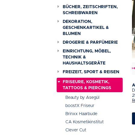
BÜCHER, ZEITSCHRIFTEN,
SCHREIBWAREN
DEKORATION,
GESCHENKARTIKEL &
BLUMEN
DROGERIE & PARFÜMERIE
EINRICHTUNG, MÖBEL,
TECHNIK &
HAUSHALTSGERÄTE
Baustellen & Verkehrsbehinderungen
+++
FREIZEIT, SPORT & REISEN
FRISEURE, KOSMETIK,
A
TATTOOS & PIERCINGS
D
2
Beauty by Asegül
R
boostX Friseur
Brinxx Haarbude
CA Kosmetikinstitut
Clever Cut