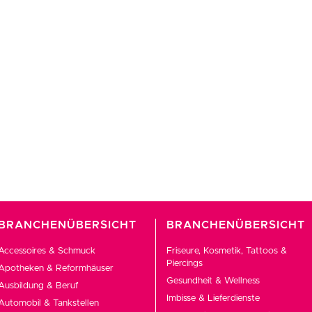
BRANCHENÜBERSICHT
BRANCHENÜBERSICHT
Accessoires & Schmuck
Friseure, Kosmetik, Tattoos &
Piercings
Apotheken & Reformhäuser
Gesundheit & Wellness
Ausbildung & Beruf
Imbisse & Lieferdienste
Automobil & Tankstellen