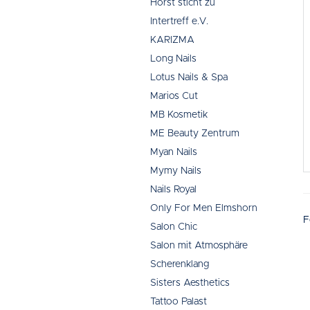
Horst sticht zu
Intertreff e.V.
KARIZMA
Long Nails
Lotus Nails & Spa
Marios Cut
MB Kosmetik
ME Beauty Zentrum
Myan Nails
Mymy Nails
Nails Royal
Only For Men Elmshorn
F
Salon Chic
Salon mit Atmosphäre
Scherenklang
Sisters Aesthetics
Tattoo Palast