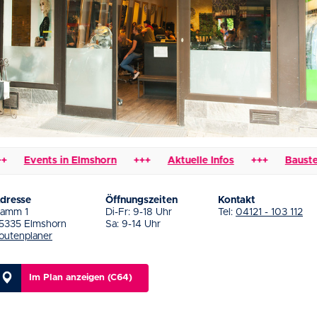
Events in Elmshorn
+++
Aktuelle Infos
+++
Baustellen
dresse
Öffnungszeiten
Kontakt
amm 1
Di-Fr: 9-18 Uhr
Tel:
04121 - 103 112
5335 Elmshorn
Sa: 9-14 Uhr
outenplaner
Im Plan anzeigen (C64)